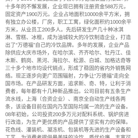
十多年的不懈发展，企业现已拥有注册资金588万元，
固定资产1900万元。企业占地面积10000余平方米，拥
有独立办公楼，厂房，职工工寓，绿化面积约1000余平
方米，从业员工200多人。先后研发生产几十种冰淇
淋、雪糕、冰棍，成为油城较大的冷饮制造企业，打造
出了“万德福”自己的冷饮品牌。多年的发展，企业产品
除供应大庆市场外，在哈尔滨、齐齐哈尔、牡丹江、佳
木斯、鹤岗、黑河、海拉尔、松源、白城、加格达奇等
三十多个地市均设代销点，形成了稳固的省内外销售网
络。现正逐步向更广范围辐射，力争让“万德福”走向全
国市场。在产品研发方面，追求新、奇、特，让利于消
费者，每年都有十几种新品推出。公司目前有五条生产
流水线，上海（合资企业）、南京全自动生产线各两
条，该设备目前在国内乃至国际均属一流的生产设备。
08年初始，公司投资200多万元对配料系统、锅炉房进
行改造，为生产更优质的产品提供了坚实有力的保障。
花色线、灌装机、凝冻机、包装机等先进的生产设备和
工艺，为消费者提供最美味的冷饮，质优价廉、丰富可