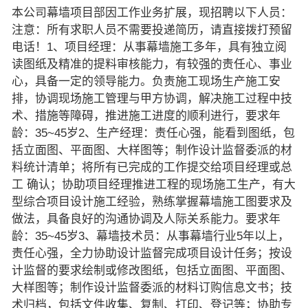
本公司幕墙项目部因工作业务扩展，现招聘以下人员：
注意：所有求职人员不需要投递简历，请直接拨打预留
电话！1、项目经理：从事幕墙施工多年，具有独立阅
读图纸及精准的提料审核能力，有较强的责任心、事业
心，具备一定的领导能力。负责施工现场生产施工安
排，协调现场施工管理与甲方协调，解决施工过程中技
术、措施等障碍，推进施工进度的顺利进行，要求年
龄：35~45岁2、生产经理：责任心强，能看到图纸，包
括立面图、平面图、大样图等；制作设计监督委派的材
料统计清单；将所有已完成的工作提交给项目经理或总
工 确认；协助项目经理推进工程的现场施工生产，有大
型综合项目设计施工经验，熟练掌握幕墙施工图要求及
做法，具备良好的沟通协调及人际关系能力。要求年
龄：35~45岁3、幕墙技术员：从事幕墙行业5年以上，
责任心强，全力协助设计监督完成项目设计任务；按设
计监督的要求绘制或修改图纸，包括立面图、平面图、
大样图等；制作设计监督委派的材料订购信息文书；技
术归档，包括文件收集、复制、打印、登记等；协助专