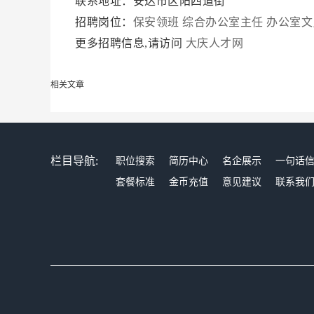
联系地址：安达市区阳四道街
招聘岗位：
保安领班
综合办公室主任
办公室文
更多招聘信息,请访问
大庆人才网
相关文章
栏目导航:
职位搜索
简历中心
名企展示
一句话
套餐标准
金币充值
意见建议
联系我