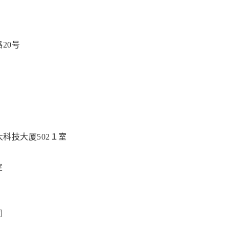
20号
科技大厦502１室
室
司