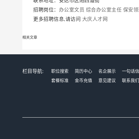
联系地址：安达市区阳四道街
招聘岗位：
办公室文员
综合办公室主任
保安领
更多招聘信息,请访问
大庆人才网
相关文章
栏目导航:
职位搜索
简历中心
名企展示
一句话
套餐标准
金币充值
意见建议
联系我