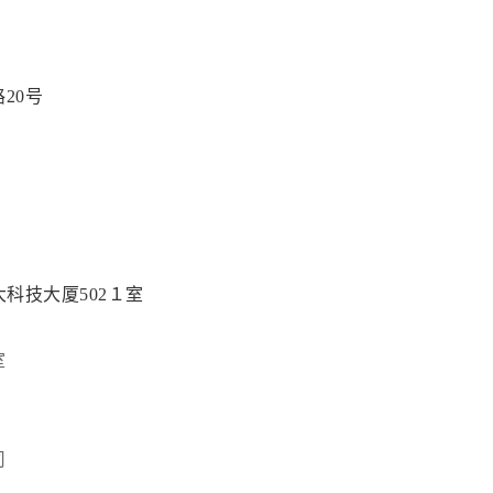
20号
科技大厦502１室
室
司