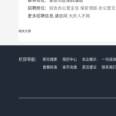
联系地址：安达市区阳四道街
招聘岗位：
综合办公室主任
保安领班
办公室文
更多招聘信息,请访问
大庆人才网
相关文章
栏目导航:
职位搜索
简历中心
名企展示
一句话
套餐标准
金币充值
意见建议
联系我