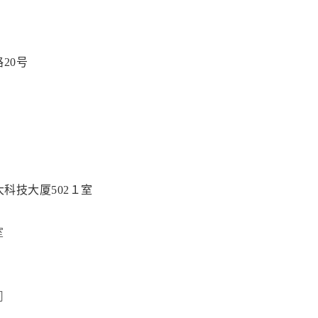
20号
科技大厦502１室
室
司