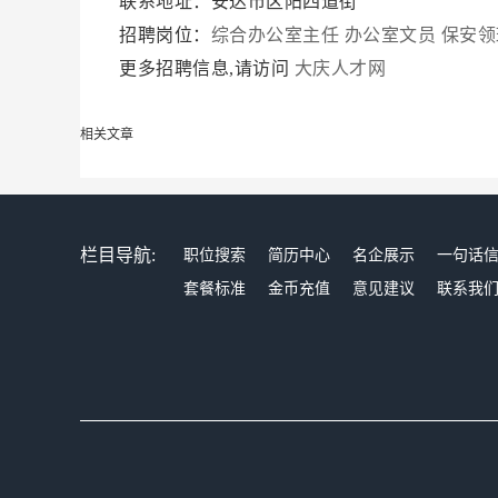
联系地址：安达市区阳四道街
招聘岗位：
综合办公室主任
办公室文员
保安领
更多招聘信息,请访问
大庆人才网
相关文章
栏目导航:
职位搜索
简历中心
名企展示
一句话
套餐标准
金币充值
意见建议
联系我