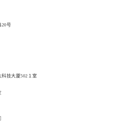
20号
科技大厦502１室
室
司